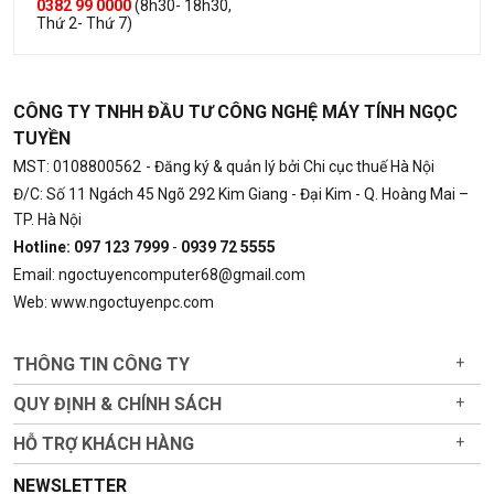
0382 99 0000
(8h30- 18h30,
Thứ 2- Thứ 7)
CÔNG TY TNHH ĐẦU TƯ CÔNG NGHỆ MÁY TÍNH NGỌC
TUYỀN
MST: 0108800562
- Đăng ký & quản lý bởi Chi cục thuế Hà Nội
Đ/C: Số 11 Ngách 45 Ngõ 292 Kim Giang - Đại Kim - Q. Hoàng Mai –
TP. Hà Nội
Hotline: 097 123 7999
-
0939 72 5555
Email: ngoctuyencomputer68@gmail.com
Web: www.ngoctuyenpc.com
THÔNG TIN CÔNG TY
+
QUY ĐỊNH & CHÍNH SÁCH
+
HỖ TRỢ KHÁCH HÀNG
+
NEWSLETTER