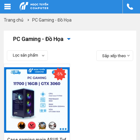
Trang chủ
PC Gaming - Đồ Họa
PC Gaming - Đồ Họa
Lọc sản phẩm
Sắp xếp theo
-5%
Case gaming main ASUS Tuf