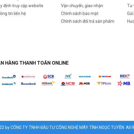
y định truy cập website
Vận chuyển, giao nhận
Tư 
ông tin liên hệ
Chính sách bảo mật
Gửi
Chính sách đổi trả sản phẩm
Hướ
N HÀNG THANH TOÁN ONLINE
022 by CÔNG TY TNHH ĐẦU TƯ CÔNG NGHỆ MÁY TÍNH NGỌC TUYỀN All Ri