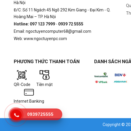
Hà Nội
Qu
Đ/C: Số 11 Ngách 45 Ngõ 292 Kim Giang - Đại Kim - Q.
Th
Hoàng Mai – TP. Hà Nội
Hotline: 097 123 7999
-
0939 72 5555
Email: ngoctuyencomputer68@gmail.com
Web: www.ngoctuyenpc.com
PHƯƠNG THỨC THANH TOÁN
DANH SÁCH NGÂ
QR-Code
Tiền mặt
Internet Banking
0939725555
Copyright © 2