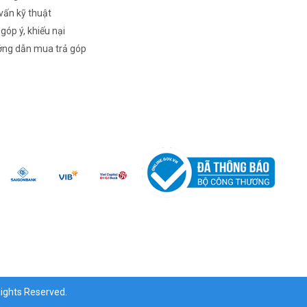
vấn kỹ thuật
 góp ý, khiếu nại
ng dẫn mua trả góp
ghts Reserved.