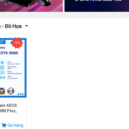
 - Đồ Họa
-5%
ain ASUS
0M Plus,
.
Giỏ hàng