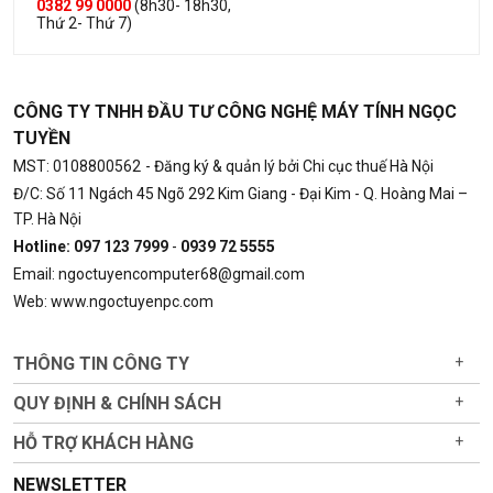
0382 99 0000
(8h30- 18h30,
Thứ 2- Thứ 7)
CÔNG TY TNHH ĐẦU TƯ CÔNG NGHỆ MÁY TÍNH NGỌC
TUYỀN
MST: 0108800562
- Đăng ký & quản lý bởi Chi cục thuế Hà Nội
Đ/C: Số 11 Ngách 45 Ngõ 292 Kim Giang - Đại Kim - Q. Hoàng Mai –
TP. Hà Nội
Hotline: 097 123 7999
-
0939 72 5555
Email: ngoctuyencomputer68@gmail.com
Web: www.ngoctuyenpc.com
THÔNG TIN CÔNG TY
+
QUY ĐỊNH & CHÍNH SÁCH
+
HỖ TRỢ KHÁCH HÀNG
+
NEWSLETTER