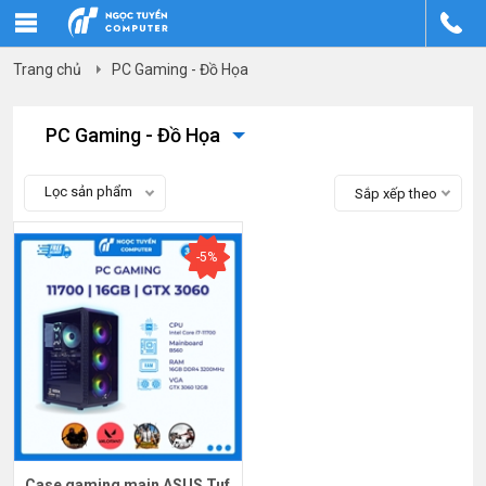
Trang chủ
PC Gaming - Đồ Họa
PC Gaming - Đồ Họa
Lọc sản phẩm
Sắp xếp theo
-5%
Case gaming main ASUS Tuf