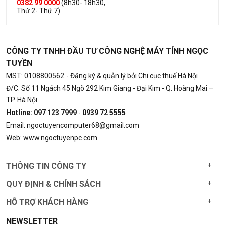
0382 99 0000
(8h30- 18h30,
Thứ 2- Thứ 7)
CÔNG TY TNHH ĐẦU TƯ CÔNG NGHỆ MÁY TÍNH NGỌC
TUYỀN
MST: 0108800562
- Đăng ký & quản lý bởi Chi cục thuế Hà Nội
Đ/C: Số 11 Ngách 45 Ngõ 292 Kim Giang - Đại Kim - Q. Hoàng Mai –
TP. Hà Nội
Hotline: 097 123 7999
-
0939 72 5555
Email: ngoctuyencomputer68@gmail.com
Web: www.ngoctuyenpc.com
THÔNG TIN CÔNG TY
+
QUY ĐỊNH & CHÍNH SÁCH
+
HỖ TRỢ KHÁCH HÀNG
+
NEWSLETTER