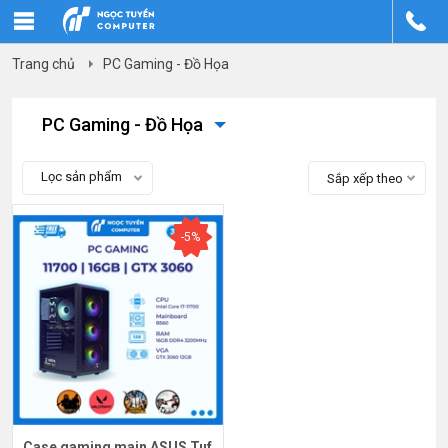
Trang chủ
PC Gaming - Đồ Họa
PC Gaming - Đồ Họa
Lọc sản phẩm
Sắp xếp theo
-5%
Case gaming main ASUS Tuf