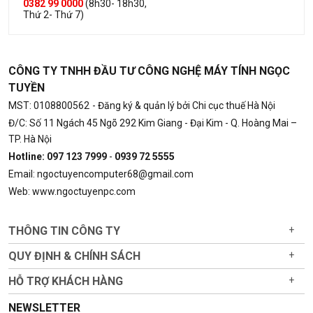
0382 99 0000
(8h30- 18h30,
Thứ 2- Thứ 7)
CÔNG TY TNHH ĐẦU TƯ CÔNG NGHỆ MÁY TÍNH NGỌC
TUYỀN
MST: 0108800562
- Đăng ký & quản lý bởi Chi cục thuế Hà Nội
Đ/C: Số 11 Ngách 45 Ngõ 292 Kim Giang - Đại Kim - Q. Hoàng Mai –
TP. Hà Nội
Hotline: 097 123 7999
-
0939 72 5555
Email: ngoctuyencomputer68@gmail.com
Web: www.ngoctuyenpc.com
THÔNG TIN CÔNG TY
+
QUY ĐỊNH & CHÍNH SÁCH
+
HỖ TRỢ KHÁCH HÀNG
+
NEWSLETTER