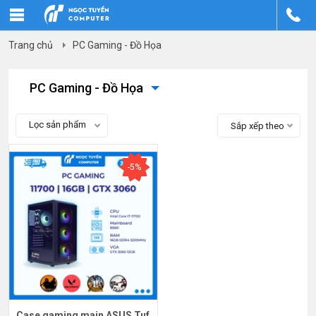
Trang chủ
PC Gaming - Đồ Họa
PC Gaming - Đồ Họa
Lọc sản phẩm
Sắp xếp theo
-5%
Case gaming main ASUS Tuf