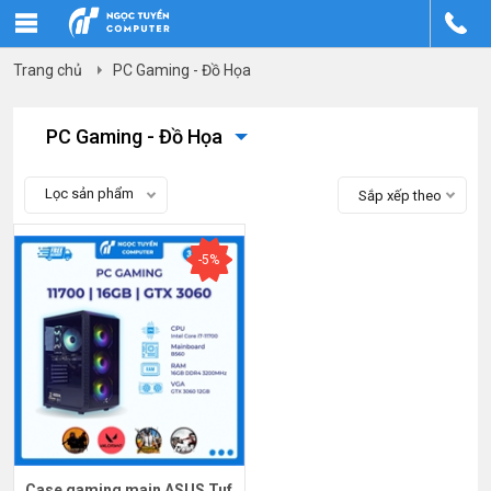
Trang chủ
PC Gaming - Đồ Họa
PC Gaming - Đồ Họa
Lọc sản phẩm
Sắp xếp theo
-5%
Case gaming main ASUS Tuf