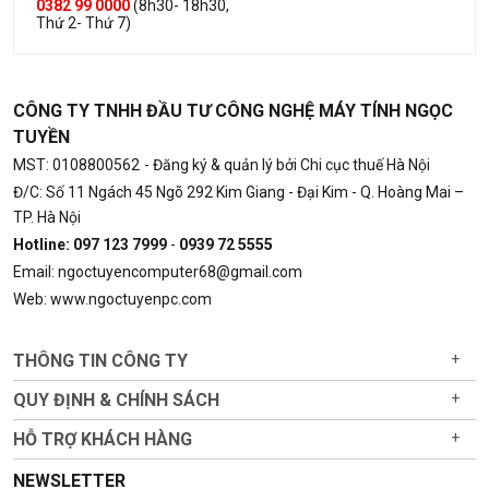
0382 99 0000
(8h30- 18h30,
Thứ 2- Thứ 7)
CÔNG TY TNHH ĐẦU TƯ CÔNG NGHỆ MÁY TÍNH NGỌC
TUYỀN
MST: 0108800562
- Đăng ký & quản lý bởi Chi cục thuế Hà Nội
Đ/C: Số 11 Ngách 45 Ngõ 292 Kim Giang - Đại Kim - Q. Hoàng Mai –
TP. Hà Nội
Hotline: 097 123 7999
-
0939 72 5555
Email: ngoctuyencomputer68@gmail.com
Web: www.ngoctuyenpc.com
THÔNG TIN CÔNG TY
+
QUY ĐỊNH & CHÍNH SÁCH
+
HỖ TRỢ KHÁCH HÀNG
+
NEWSLETTER