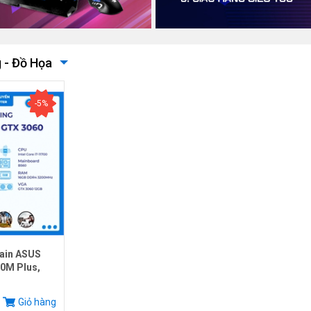
 - Đồ Họa
-5%
ain ASUS
0M Plus,
.
Giỏ hàng