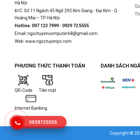
Hà Nội
Qu
Đ/C: Số 11 Ngách 45 Ngõ 292 Kim Giang - Đại Kim - Q.
Th
Hoàng Mai – TP. Hà Nội
Hotline: 097 123 7999
-
0939 72 5555
Email: ngoctuyencomputer68@gmail.com
Web: www.ngoctuyenpc.com
PHƯƠNG THỨC THANH TOÁN
DANH SÁCH NGÂ
QR-Code
Tiền mặt
Internet Banking
0939725555
Copyright © 2