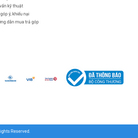
vấn kỹ thuật
 góp ý, khiếu nại
ng dẫn mua trả góp
ghts Reserved.