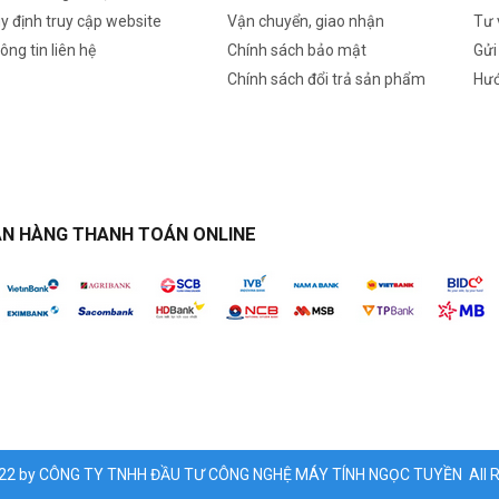
y định truy cập website
Vận chuyển, giao nhận
Tư 
ông tin liên hệ
Chính sách bảo mật
Gửi
Chính sách đổi trả sản phẩm
Hướ
N HÀNG THANH TOÁN ONLINE
022 by CÔNG TY TNHH ĐẦU TƯ CÔNG NGHỆ MÁY TÍNH NGỌC TUYỀN All Ri