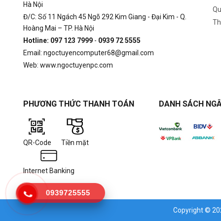
Hà Nội
Qu
Đ/C: Số 11 Ngách 45 Ngõ 292 Kim Giang - Đại Kim - Q.
Th
Hoàng Mai – TP. Hà Nội
Hotline: 097 123 7999
-
0939 72 5555
Email: ngoctuyencomputer68@gmail.com
Web: www.ngoctuyenpc.com
PHƯƠNG THỨC THANH TOÁN
DANH SÁCH NGÂ
QR-Code
Tiền mặt
Internet Banking
0939725555
Copyright © 2