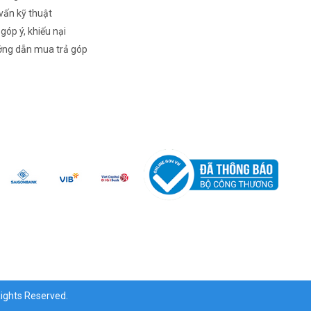
vấn kỹ thuật
 góp ý, khiếu nại
ng dẫn mua trả góp
ghts Reserved.