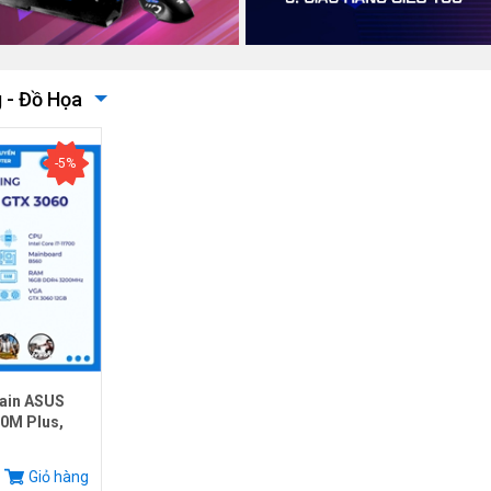
 - Đồ Họa
-5%
ain ASUS
0M Plus,
.
Giỏ hàng