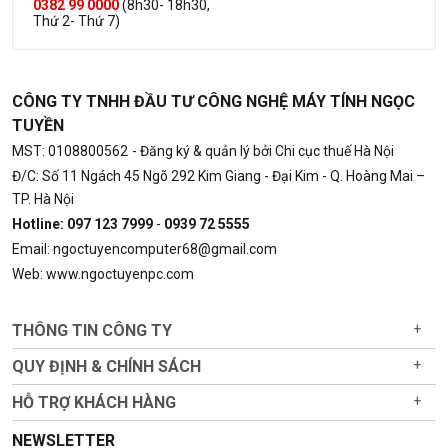
0382 99 0000
(8h30- 18h30,
Thứ 2- Thứ 7)
CÔNG TY TNHH ĐẦU TƯ CÔNG NGHỆ MÁY TÍNH NGỌC
TUYỀN
MST: 0108800562
- Đăng ký & quản lý bởi Chi cục thuế Hà Nội
Đ/C: Số 11 Ngách 45 Ngõ 292 Kim Giang - Đại Kim - Q. Hoàng Mai –
TP. Hà Nội
Hotline: 097 123 7999
-
0939 72 5555
Email: ngoctuyencomputer68@gmail.com
Web: www.ngoctuyenpc.com
THÔNG TIN CÔNG TY
+
QUY ĐỊNH & CHÍNH SÁCH
+
HỖ TRỢ KHÁCH HÀNG
+
NEWSLETTER