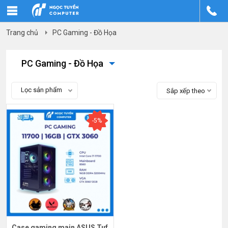
Trang chủ
PC Gaming - Đồ Họa
PC Gaming - Đồ Họa
Lọc sản phẩm
Sắp xếp theo
-5%
Case gaming main ASUS Tuf