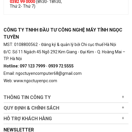
0382 99 0000
(8h30- 18h30,
Thứ 2- Thứ 7)
CÔNG TY TNHH ĐẦU TƯ CÔNG NGHỆ MÁY TÍNH NGỌC
TUYỀN
MST: 0108800562
- Đăng ký & quản lý bởi Chi cục thuế Hà Nội
Đ/C: Số 11 Ngách 45 Ngõ 292 Kim Giang - Đại Kim - Q. Hoàng Mai –
TP. Hà Nội
Hotline: 097 123 7999
-
0939 72 5555
Email: ngoctuyencomputer68@gmail.com
Web: www.ngoctuyenpc.com
THÔNG TIN CÔNG TY
+
QUY ĐỊNH & CHÍNH SÁCH
+
HỖ TRỢ KHÁCH HÀNG
+
NEWSLETTER