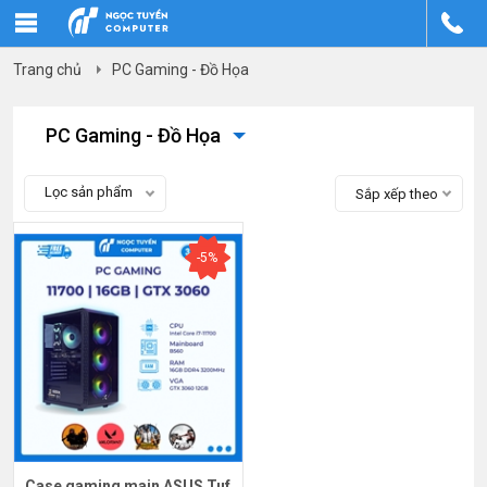
Trang chủ
PC Gaming - Đồ Họa
PC Gaming - Đồ Họa
Lọc sản phẩm
Sắp xếp theo
-5%
Case gaming main ASUS Tuf