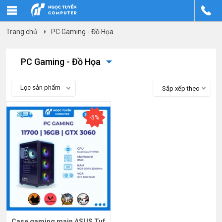
Trang chủ
PC Gaming - Đồ Họa
PC Gaming - Đồ Họa
Lọc sản phẩm
Sắp xếp theo
-5%
Case gaming main ASUS Tuf