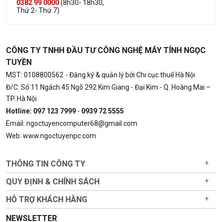
0382 99 0000
(8h30- 18h30,
Thứ 2- Thứ 7)
CÔNG TY TNHH ĐẦU TƯ CÔNG NGHỆ MÁY TÍNH NGỌC
TUYỀN
MST: 0108800562
- Đăng ký & quản lý bởi Chi cục thuế Hà Nội
Đ/C: Số 11 Ngách 45 Ngõ 292 Kim Giang - Đại Kim - Q. Hoàng Mai –
TP. Hà Nội
Hotline: 097 123 7999
-
0939 72 5555
Email: ngoctuyencomputer68@gmail.com
Web: www.ngoctuyenpc.com
THÔNG TIN CÔNG TY
+
QUY ĐỊNH & CHÍNH SÁCH
+
HỖ TRỢ KHÁCH HÀNG
+
NEWSLETTER