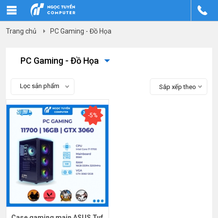
Trang chủ
PC Gaming - Đồ Họa
PC Gaming - Đồ Họa
Lọc sản phẩm
Sắp xếp theo
-5%
Case gaming main ASUS Tuf