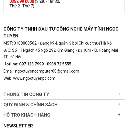
0382 99 0000
(8h30- 18h30,
Thứ 2- Thứ 7)
CÔNG TY TNHH ĐẦU TƯ CÔNG NGHỆ MÁY TÍNH NGỌC
TUYỀN
MST: 0108800562
- Đăng ký & quản lý bởi Chi cục thuế Hà Nội
Đ/C: Số 11 Ngách 45 Ngõ 292 Kim Giang - Đại Kim - Q. Hoàng Mai –
TP. Hà Nội
Hotline: 097 123 7999
-
0939 72 5555
Email: ngoctuyencomputer68@gmail.com
Web: www.ngoctuyenpc.com
THÔNG TIN CÔNG TY
+
QUY ĐỊNH & CHÍNH SÁCH
+
HỖ TRỢ KHÁCH HÀNG
+
NEWSLETTER