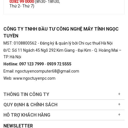
0382 99 0000
(8h30- 18h30,
Thứ 2- Thứ 7)
CÔNG TY TNHH ĐẦU TƯ CÔNG NGHỆ MÁY TÍNH NGỌC
TUYỀN
MST: 0108800562
- Đăng ký & quản lý bởi Chi cục thuế Hà Nội
Đ/C: Số 11 Ngách 45 Ngõ 292 Kim Giang - Đại Kim - Q. Hoàng Mai –
TP. Hà Nội
Hotline: 097 123 7999
-
0939 72 5555
Email: ngoctuyencomputer68@gmail.com
Web: www.ngoctuyenpc.com
THÔNG TIN CÔNG TY
+
QUY ĐỊNH & CHÍNH SÁCH
+
HỖ TRỢ KHÁCH HÀNG
+
NEWSLETTER