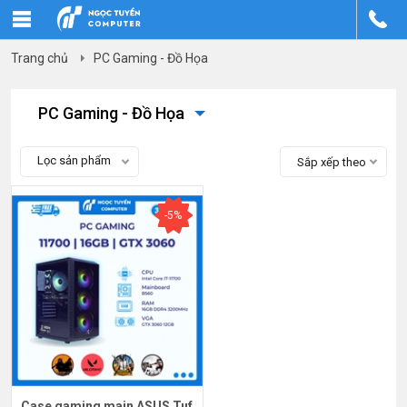
Trang chủ
PC Gaming - Đồ Họa
PC Gaming - Đồ Họa
Lọc sản phẩm
Sắp xếp theo
-5%
Case gaming main ASUS Tuf