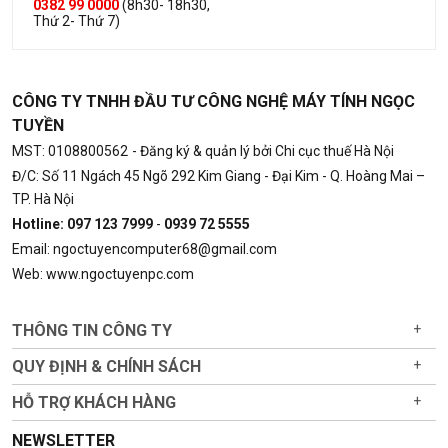
0382 99 0000
(8h30- 18h30,
Thứ 2- Thứ 7)
CÔNG TY TNHH ĐẦU TƯ CÔNG NGHỆ MÁY TÍNH NGỌC
TUYỀN
MST: 0108800562
- Đăng ký & quản lý bởi Chi cục thuế Hà Nội
Đ/C: Số 11 Ngách 45 Ngõ 292 Kim Giang - Đại Kim - Q. Hoàng Mai –
TP. Hà Nội
Hotline: 097 123 7999
-
0939 72 5555
Email: ngoctuyencomputer68@gmail.com
Web: www.ngoctuyenpc.com
THÔNG TIN CÔNG TY
+
QUY ĐỊNH & CHÍNH SÁCH
+
HỖ TRỢ KHÁCH HÀNG
+
NEWSLETTER