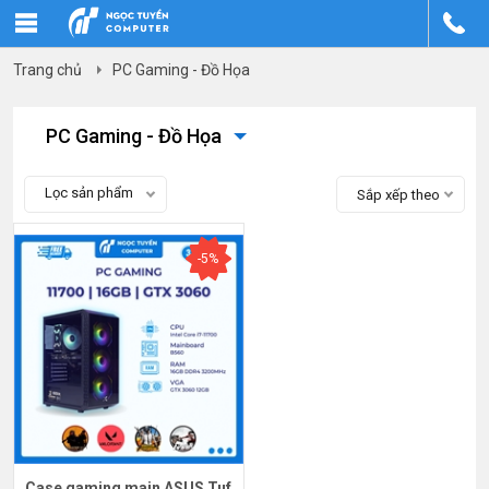
Trang chủ
PC Gaming - Đồ Họa
PC Gaming - Đồ Họa
Lọc sản phẩm
Sắp xếp theo
-5%
Case gaming main ASUS Tuf