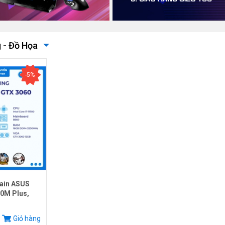
 - Đồ Họa
-5%
ain ASUS
0M Plus,
.
Giỏ hàng