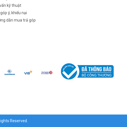
vấn kỹ thuật
 góp ý, khiếu nại
ng dẫn mua trả góp
ghts Reserved.