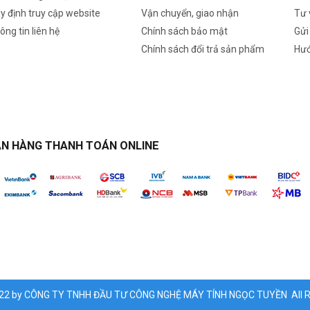
y định truy cập website
Vận chuyển, giao nhận
Tư 
ông tin liên hệ
Chính sách bảo mật
Gửi
Chính sách đổi trả sản phẩm
Hướ
N HÀNG THANH TOÁN ONLINE
022 by CÔNG TY TNHH ĐẦU TƯ CÔNG NGHỆ MÁY TÍNH NGỌC TUYỀN All Ri