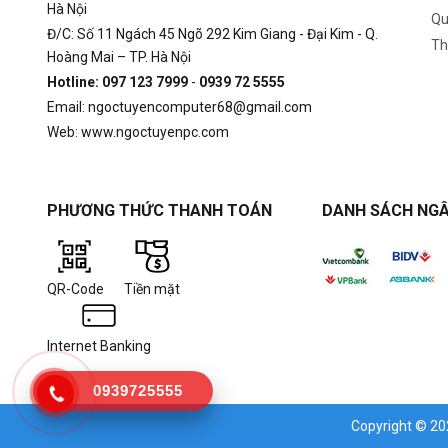
Hà Nội
Qu
Đ/C: Số 11 Ngách 45 Ngõ 292 Kim Giang - Đại Kim - Q.
Th
Hoàng Mai – TP. Hà Nội
Hotline: 097 123 7999
-
0939 72 5555
Email: ngoctuyencomputer68@gmail.com
Web: www.ngoctuyenpc.com
PHƯƠNG THỨC THANH TOÁN
DANH SÁCH NGÂ
QR-Code
Tiền mặt
Internet Banking
0939725555
Copyright © 2