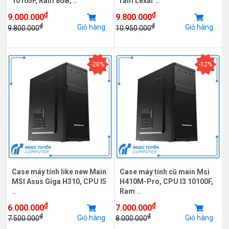
10105F, Ram 8GB, ..
ram Lexar ..
₫
₫
9.000.000
9.800.000
₫
₫
Giỏ hàng
Giỏ hàng
9.800.000
10.950.000
-20%
-12%
Case máy tính like new Main
Case máy tính cũ main Msi
MSI Asus Giga H310, CPU I5
H410M-Pro, CPU I3 10100F,
..
Ram ..
₫
₫
6.000.000
7.000.000
₫
₫
Giỏ hàng
Giỏ hàng
7.500.000
8.000.000