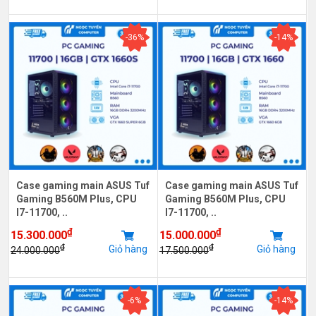
-36%
-14%
Case gaming main ASUS Tuf
Case gaming main ASUS Tuf
Gaming B560M Plus, CPU
Gaming B560M Plus, CPU
I7-11700, ..
I7-11700, ..
₫
₫
15.300.000
15.000.000
₫
₫
Giỏ hàng
Giỏ hàng
24.000.000
17.500.000
-6%
-14%