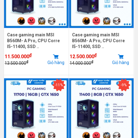
Case gaming main MSI
Case gaming main MSI
B560M- A Pro, CPU Corre
B560M- A Pro, CPU Corre
I5-11400, SSD ..
I5-11400, SSD ..
₫
₫
11.500.000
12.500.000
₫
₫
Giỏ hàng
Giỏ hàng
13.500.000
14.000.000
-11%
-9%