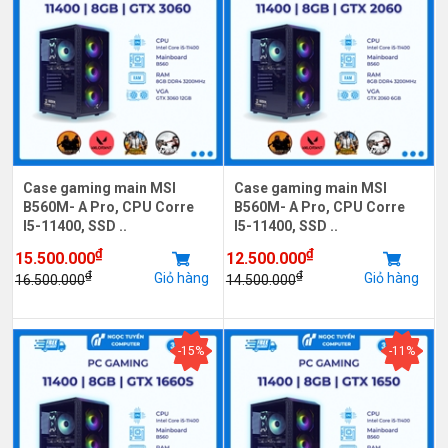
Case gaming main MSI
Case gaming main MSI
B560M- A Pro, CPU Corre
B560M- A Pro, CPU Corre
I5-11400, SSD ..
I5-11400, SSD ..
₫
₫
15.500.000
12.500.000
₫
₫
Giỏ hàng
Giỏ hàng
16.500.000
14.500.000
-15%
-11%