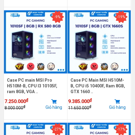
-9%
-19%
Case PC main MSI Pro
Case PC Main MSI H510M-
H510M-B, CPU I3 10105F,
B, CPU i5 10400F, Ram 8GB,
ram 8GB, VGA ..
GTX 1660 ..
₫
₫
7.250.000
9.385.000
₫
₫
Giỏ hàng
Giỏ hàng
8.000.000
11.650.000
-27%
-17%