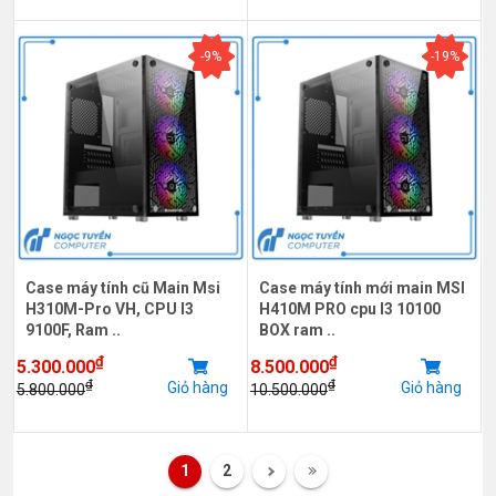
-9%
-19%
Case máy tính cũ Main Msi
Case máy tính mới main MSI
H310M-Pro VH, CPU I3
H410M PRO cpu I3 10100
9100F, Ram ..
BOX ram ..
₫
₫
5.300.000
8.500.000
₫
₫
Giỏ hàng
Giỏ hàng
5.800.000
10.500.000
1
2