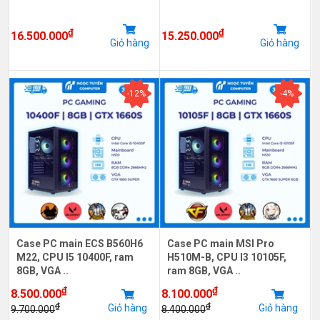
₫
₫
16.500.000
15.250.000
Giỏ hàng
Giỏ hàng
-12%
-4%
Case PC main ECS B560H6
Case PC main MSI Pro
M22, CPU I5 10400F, ram
H510M-B, CPU I3 10105F,
8GB, VGA ..
ram 8GB, VGA ..
₫
₫
8.500.000
8.100.000
₫
₫
Giỏ hàng
Giỏ hàng
9.700.000
8.400.000