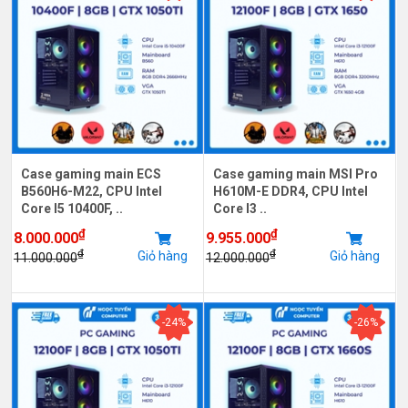
Case gaming main ECS
Case gaming main MSI Pro
B560H6-M22, CPU Intel
H610M-E DDR4, CPU Intel
Core I5 10400F, ..
Core I3 ..
₫
₫
8.000.000
9.955.000
₫
₫
Giỏ hàng
Giỏ hàng
11.000.000
12.000.000
-24%
-26%