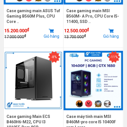
Case gaming main ASUS Tuf
Case gaming main MSI
Gaming B560M Plus, CPU
B560M- A Pro, CPU Core I5-
Core ..
11400, SSD ..
₫
₫
15.200.000
12.500.000
₫
₫
Giỏ hàng
Giỏ hàng
17.000.000
13.700.000
-8%
-11%
Case gaming Main ECS
Case máy tính main MSI
B460H6-M22, CPU I3
B460M-pro core I5 10400F