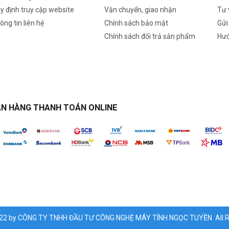
y định truy cập website
Vận chuyển, giao nhận
Tư 
ông tin liên hệ
Chính sách bảo mật
Gửi
Chính sách đổi trả sản phẩm
Hướ
N HÀNG THANH TOÁN ONLINE
022 by CÔNG TY TNHH ĐẦU TƯ CÔNG NGHỆ MÁY TÍNH NGỌC TUYỀN All Ri