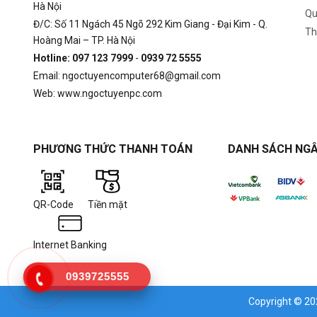
Hà Nội
Qu
Đ/C: Số 11 Ngách 45 Ngõ 292 Kim Giang - Đại Kim - Q.
Th
Hoàng Mai – TP. Hà Nội
Hotline: 097 123 7999
-
0939 72 5555
Email: ngoctuyencomputer68@gmail.com
Web: www.ngoctuyenpc.com
PHƯƠNG THỨC THANH TOÁN
DANH SÁCH NGÂ
QR-Code
Tiền mặt
Internet Banking
0939725555
Copyright © 2