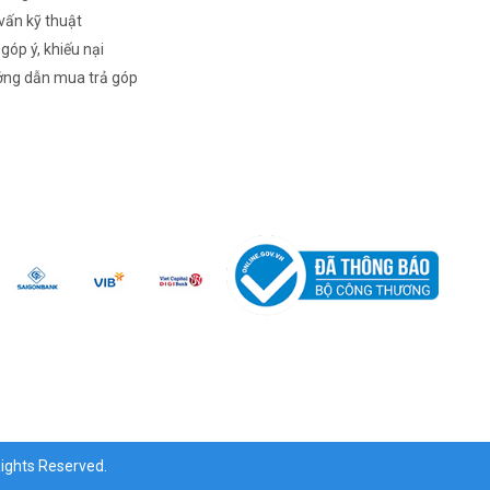
vấn kỹ thuật
 góp ý, khiếu nại
ng dẫn mua trả góp
ghts Reserved.