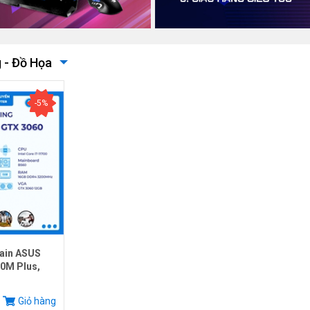
 - Đồ Họa
-5%
ain ASUS
0M Plus,
.
Giỏ hàng