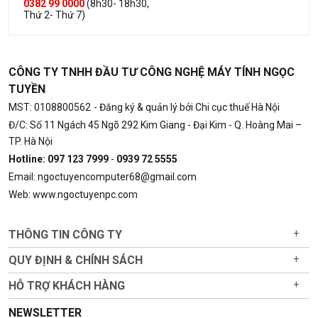
0382 99 0000
(8h30- 18h30,
Thứ 2- Thứ 7)
CÔNG TY TNHH ĐẦU TƯ CÔNG NGHỆ MÁY TÍNH NGỌC
TUYỀN
MST: 0108800562
- Đăng ký & quản lý bởi Chi cục thuế Hà Nội
Đ/C: Số 11 Ngách 45 Ngõ 292 Kim Giang - Đại Kim - Q. Hoàng Mai –
TP. Hà Nội
Hotline: 097 123 7999
-
0939 72 5555
Email: ngoctuyencomputer68@gmail.com
Web: www.ngoctuyenpc.com
THÔNG TIN CÔNG TY
+
QUY ĐỊNH & CHÍNH SÁCH
+
HỖ TRỢ KHÁCH HÀNG
+
NEWSLETTER