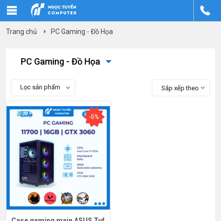
Trang chủ
PC Gaming - Đồ Họa
PC Gaming - Đồ Họa
Lọc sản phẩm
Sắp xếp theo
-5%
Case gaming main ASUS Tuf