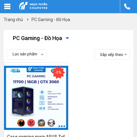
Trang chủ
PC Gaming - Đồ Họa
PC Gaming - Đồ Họa
Lọc sản phẩm
Sắp xếp theo
-5%
Case gaming main ASUS Tuf