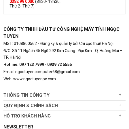
0382 99 0000
(8h30- 18h30,
Thứ 2- Thứ 7)
CÔNG TY TNHH ĐẦU TƯ CÔNG NGHỆ MÁY TÍNH NGỌC
TUYỀN
MST: 0108800562
- Đăng ký & quản lý bởi Chi cục thuế Hà Nội
Đ/C: Số 11 Ngách 45 Ngõ 292 Kim Giang - Đại Kim - Q. Hoàng Mai –
TP. Hà Nội
Hotline: 097 123 7999
-
0939 72 5555
Email: ngoctuyencomputer68@gmail.com
Web: www.ngoctuyenpc.com
THÔNG TIN CÔNG TY
+
QUY ĐỊNH & CHÍNH SÁCH
+
HỖ TRỢ KHÁCH HÀNG
+
NEWSLETTER