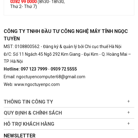
0382 99 0000
(8h30- 18h30,
Thứ 2- Thứ 7)
CÔNG TY TNHH ĐẦU TƯ CÔNG NGHỆ MÁY TÍNH NGỌC
TUYỀN
MST: 0108800562
- Đăng ký & quản lý bởi Chi cục thuế Hà Nội
Đ/C: Số 11 Ngách 45 Ngõ 292 Kim Giang - Đại Kim - Q. Hoàng Mai –
TP. Hà Nội
Hotline: 097 123 7999
-
0939 72 5555
Email: ngoctuyencomputer68@gmail.com
Web: www.ngoctuyenpc.com
THÔNG TIN CÔNG TY
+
QUY ĐỊNH & CHÍNH SÁCH
+
HỖ TRỢ KHÁCH HÀNG
+
NEWSLETTER