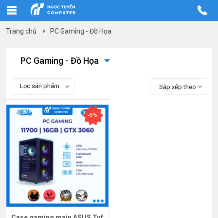
Trang chủ
PC Gaming - Đồ Họa
PC Gaming - Đồ Họa
Lọc sản phẩm
Sắp xếp theo
-5%
Case gaming main ASUS Tuf