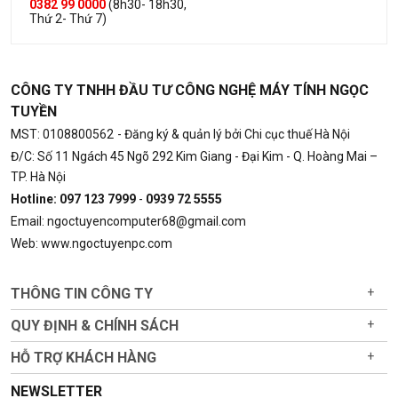
0382 99 0000
(8h30- 18h30,
Thứ 2- Thứ 7)
CÔNG TY TNHH ĐẦU TƯ CÔNG NGHỆ MÁY TÍNH NGỌC
TUYỀN
MST: 0108800562
- Đăng ký & quản lý bởi Chi cục thuế Hà Nội
Đ/C: Số 11 Ngách 45 Ngõ 292 Kim Giang - Đại Kim - Q. Hoàng Mai –
TP. Hà Nội
Hotline: 097 123 7999
-
0939 72 5555
Email: ngoctuyencomputer68@gmail.com
Web: www.ngoctuyenpc.com
THÔNG TIN CÔNG TY
+
QUY ĐỊNH & CHÍNH SÁCH
+
HỖ TRỢ KHÁCH HÀNG
+
NEWSLETTER