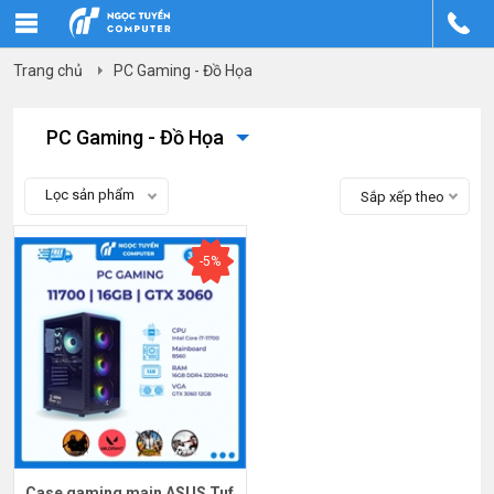
Trang chủ
PC Gaming - Đồ Họa
PC Gaming - Đồ Họa
Lọc sản phẩm
Sắp xếp theo
-5%
Case gaming main ASUS Tuf