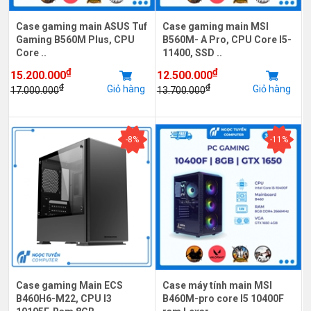
Case gaming main ASUS Tuf
Case gaming main MSI
Gaming B560M Plus, CPU
B560M- A Pro, CPU Core I5-
Core ..
11400, SSD ..
₫
₫
15.200.000
12.500.000
₫
₫
Giỏ hàng
Giỏ hàng
17.000.000
13.700.000
-8%
-11%
Case gaming Main ECS
Case máy tính main MSI
B460H6-M22, CPU I3
B460M-pro core I5 10400F