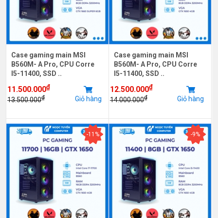
Case gaming main MSI
Case gaming main MSI
B560M- A Pro, CPU Corre
B560M- A Pro, CPU Corre
I5-11400, SSD ..
I5-11400, SSD ..
₫
₫
11.500.000
12.500.000
₫
₫
Giỏ hàng
Giỏ hàng
13.500.000
14.000.000
-11%
-9%