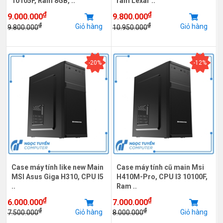
10105F, Ram 8GB, ..
ram Lexar ..
₫
₫
9.000.000
9.800.000
₫
₫
Giỏ hàng
Giỏ hàng
9.800.000
10.950.000
-20%
-12%
Case máy tính like new Main
Case máy tính cũ main Msi
MSI Asus Giga H310, CPU I5
H410M-Pro, CPU I3 10100F,
..
Ram ..
₫
₫
6.000.000
7.000.000
₫
₫
Giỏ hàng
Giỏ hàng
7.500.000
8.000.000