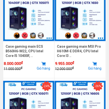
Case gaming main ECS
Case gaming main MSI Pro
B560H6-M22, CPU Intel
H610M-E DDR4, CPU Intel
Core I5 10400F, ..
Core I3 ..
₫
₫
8.000.000
9.955.000
₫
₫
Giỏ hàng
Giỏ hàng
11.000.000
12.000.000
-24%
-26%