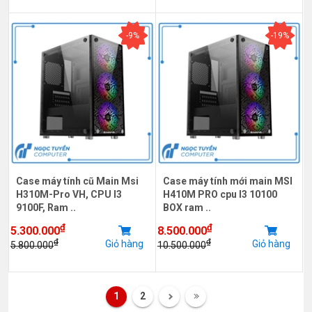
-9%
-19%
Case máy tính cũ Main Msi
Case máy tính mới main MSI
H310M-Pro VH, CPU I3
H410M PRO cpu I3 10100
9100F, Ram ..
BOX ram ..
₫
₫
5.300.000
8.500.000
₫
₫
Giỏ hàng
Giỏ hàng
5.800.000
10.500.000
1
2