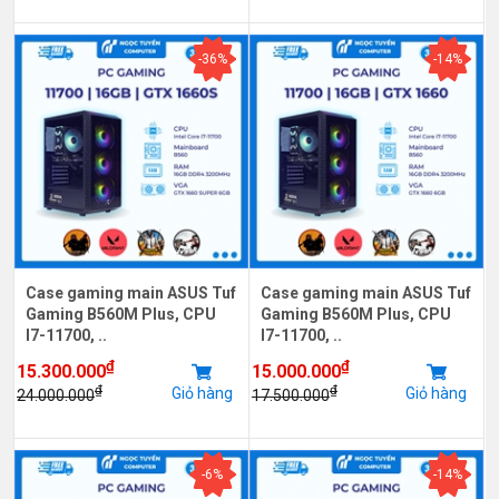
-36%
-14%
Case gaming main ASUS Tuf
Case gaming main ASUS Tuf
Gaming B560M Plus, CPU
Gaming B560M Plus, CPU
I7-11700, ..
I7-11700, ..
₫
₫
15.300.000
15.000.000
₫
₫
Giỏ hàng
Giỏ hàng
24.000.000
17.500.000
-6%
-14%