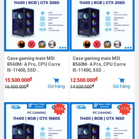
Case gaming main MSI
Case gaming main MSI
B560M- A Pro, CPU Corre
B560M- A Pro, CPU Corre
I5-11400, SSD ..
I5-11400, SSD ..
₫
₫
15.500.000
12.500.000
₫
₫
Giỏ hàng
Giỏ hàng
16.500.000
14.500.000
-15%
-11%