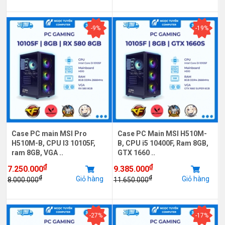
-9%
-19%
Case PC main MSI Pro
Case PC Main MSI H510M-
H510M-B, CPU I3 10105F,
B, CPU i5 10400F, Ram 8GB,
ram 8GB, VGA ..
GTX 1660 ..
₫
₫
7.250.000
9.385.000
₫
₫
Giỏ hàng
Giỏ hàng
8.000.000
11.650.000
-27%
-17%