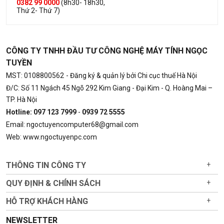
0382 99 0000
(8h30- 18h30,
Thứ 2- Thứ 7)
CÔNG TY TNHH ĐẦU TƯ CÔNG NGHỆ MÁY TÍNH NGỌC
TUYỀN
MST: 0108800562
- Đăng ký & quản lý bởi Chi cục thuế Hà Nội
Đ/C: Số 11 Ngách 45 Ngõ 292 Kim Giang - Đại Kim - Q. Hoàng Mai –
TP. Hà Nội
Hotline: 097 123 7999
-
0939 72 5555
Email: ngoctuyencomputer68@gmail.com
Web: www.ngoctuyenpc.com
THÔNG TIN CÔNG TY
+
QUY ĐỊNH & CHÍNH SÁCH
+
HỖ TRỢ KHÁCH HÀNG
+
NEWSLETTER