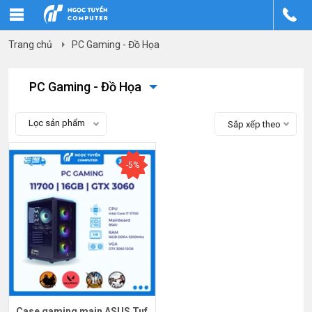
Trang chủ
PC Gaming - Đồ Họa
PC Gaming - Đồ Họa
Lọc sản phẩm
Sắp xếp theo
-5%
Case gaming main ASUS Tuf