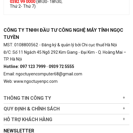
0382 99 0000
(8h30- 18h30,
Thứ 2- Thứ 7)
CÔNG TY TNHH ĐẦU TƯ CÔNG NGHỆ MÁY TÍNH NGỌC
TUYỀN
MST: 0108800562
- Đăng ký & quản lý bởi Chi cục thuế Hà Nội
Đ/C: Số 11 Ngách 45 Ngõ 292 Kim Giang - Đại Kim - Q. Hoàng Mai –
TP. Hà Nội
Hotline: 097 123 7999
-
0939 72 5555
Email: ngoctuyencomputer68@gmail.com
Web: www.ngoctuyenpc.com
THÔNG TIN CÔNG TY
+
QUY ĐỊNH & CHÍNH SÁCH
+
HỖ TRỢ KHÁCH HÀNG
+
NEWSLETTER