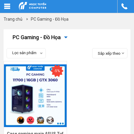
Trang chủ
PC Gaming - Đồ Họa
PC Gaming - Đồ Họa
Lọc sản phẩm
Sắp xếp theo
-5%
Case gaming main ASUS Tuf