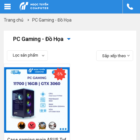
Trang chủ
PC Gaming - Đồ Họa
PC Gaming - Đồ Họa
Lọc sản phẩm
Sắp xếp theo
-5%
Case gaming main ASUS Tuf