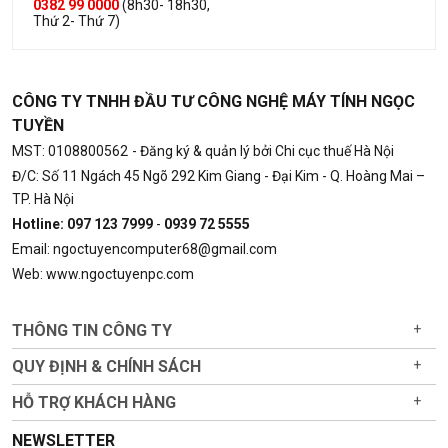
0382 99 0000
(8h30- 18h30,
Thứ 2- Thứ 7)
CÔNG TY TNHH ĐẦU TƯ CÔNG NGHỆ MÁY TÍNH NGỌC
TUYỀN
MST: 0108800562
- Đăng ký & quản lý bởi Chi cục thuế Hà Nội
Đ/C: Số 11 Ngách 45 Ngõ 292 Kim Giang - Đại Kim - Q. Hoàng Mai –
TP. Hà Nội
Hotline: 097 123 7999
-
0939 72 5555
Email: ngoctuyencomputer68@gmail.com
Web: www.ngoctuyenpc.com
THÔNG TIN CÔNG TY
+
QUY ĐỊNH & CHÍNH SÁCH
+
HỖ TRỢ KHÁCH HÀNG
+
NEWSLETTER