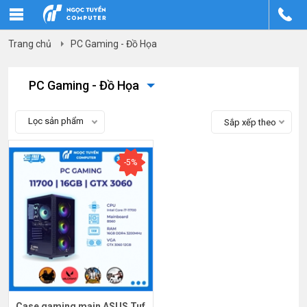
Trang chủ
PC Gaming - Đồ Họa
PC Gaming - Đồ Họa
Lọc sản phẩm
Sắp xếp theo
-5%
Case gaming main ASUS Tuf