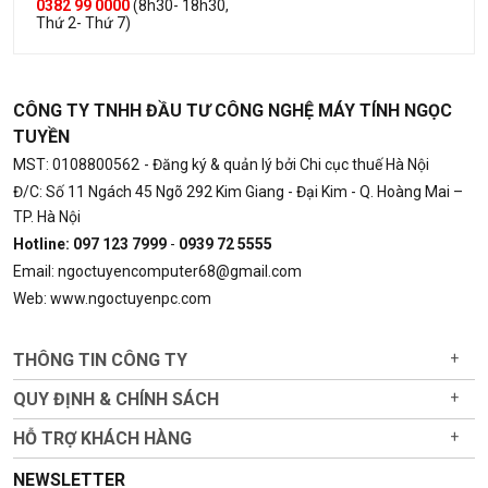
0382 99 0000
(8h30- 18h30,
Thứ 2- Thứ 7)
CÔNG TY TNHH ĐẦU TƯ CÔNG NGHỆ MÁY TÍNH NGỌC
TUYỀN
MST: 0108800562
- Đăng ký & quản lý bởi Chi cục thuế Hà Nội
Đ/C: Số 11 Ngách 45 Ngõ 292 Kim Giang - Đại Kim - Q. Hoàng Mai –
TP. Hà Nội
Hotline: 097 123 7999
-
0939 72 5555
Email: ngoctuyencomputer68@gmail.com
Web: www.ngoctuyenpc.com
THÔNG TIN CÔNG TY
+
QUY ĐỊNH & CHÍNH SÁCH
+
HỖ TRỢ KHÁCH HÀNG
+
NEWSLETTER