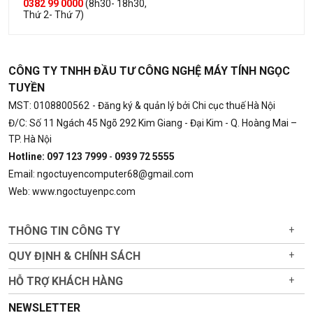
0382 99 0000
(8h30- 18h30,
Thứ 2- Thứ 7)
CÔNG TY TNHH ĐẦU TƯ CÔNG NGHỆ MÁY TÍNH NGỌC
TUYỀN
MST: 0108800562
- Đăng ký & quản lý bởi Chi cục thuế Hà Nội
Đ/C: Số 11 Ngách 45 Ngõ 292 Kim Giang - Đại Kim - Q. Hoàng Mai –
TP. Hà Nội
Hotline: 097 123 7999
-
0939 72 5555
Email: ngoctuyencomputer68@gmail.com
Web: www.ngoctuyenpc.com
THÔNG TIN CÔNG TY
+
QUY ĐỊNH & CHÍNH SÁCH
+
HỖ TRỢ KHÁCH HÀNG
+
NEWSLETTER