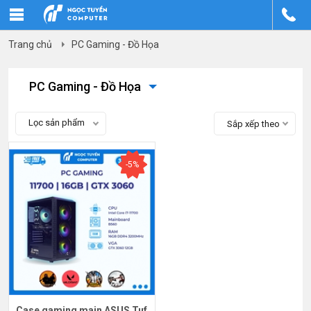
Trang chủ
PC Gaming - Đồ Họa
PC Gaming - Đồ Họa
Lọc sản phẩm
Sắp xếp theo
-5%
Case gaming main ASUS Tuf