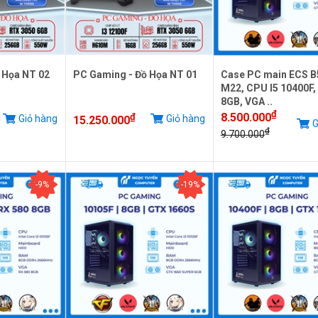
 Họa NT 02
PC Gaming - Đồ Họa NT 01
Case PC main ECS 
M22, CPU I5 10400F,
8GB, VGA ..
₫
8.500.000
₫
Giỏ hàng
Giỏ hàng
15.250.000
G
₫
9.700.000
-9%
-19%