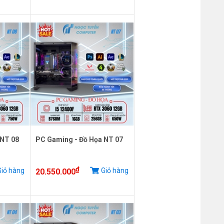
 NT 08
PC Gaming - Đồ Họa NT 07
₫
iỏ hàng
Giỏ hàng
20.550.000