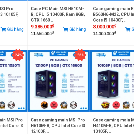
SI Pro
Case PC Main MSI H510M-
Case gaming main 
3 10105F,
B, CPU i5 10400F, Ram 8GB,
B560H6-M22, CPU In
GTX 1660 ..
Core I5 10400F, ..
₫
₫
9.385.000
8.000.000
Giỏ hàng
Giỏ hàng
G
₫
₫
11.650.000
11.000.000
-24%
-26%
ain MSI Pro
Case gaming main MSI Pro
Case gaming main M
tel Core I3
H610M-B, CPU Intel Core I3
H410M-B, CPU Intel 
12100F, ..
10105F, ..