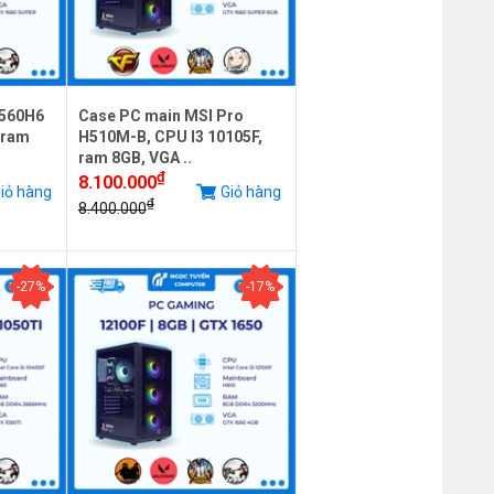
B560H6
Case PC main MSI Pro
 ram
H510M-B, CPU I3 10105F,
ram 8GB, VGA ..
₫
8.100.000
iỏ hàng
Giỏ hàng
₫
8.400.000
-27%
-17%