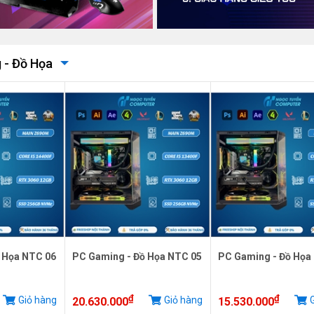
 - Đồ Họa
 Họa NTC 06
PC Gaming - Đồ Họa NTC 05
PC Gaming - Đồ Họa
₫
₫
Giỏ hàng
Giỏ hàng
G
20.630.000
15.530.000