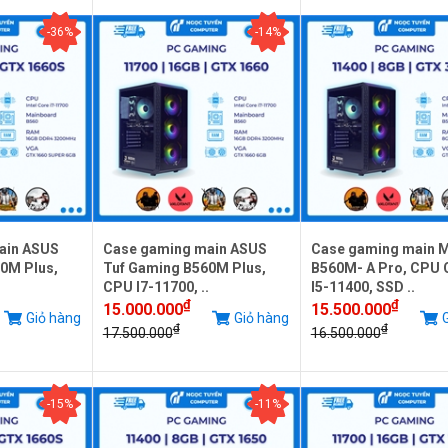
-36%
-14%
ain ASUS
Case gaming main ASUS
Case gaming main 
0M Plus,
Tuf Gaming B560M Plus,
B560M- A Pro, CPU 
.
CPU I7-11700, ..
I5-11400, SSD ..
₫
₫
15.000.000
15.500.000
Giỏ hàng
Giỏ hàng
G
₫
₫
17.500.000
16.500.000
-15%
-11%