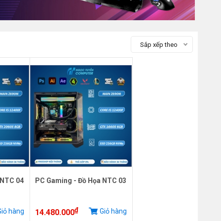
Sắp xếp theo
 NTC 04
PC Gaming - Đồ Họa NTC 03
₫
iỏ hàng
Giỏ hàng
14.480.000