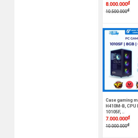
₫
8.000.000
₫
10.500.000
Case gaming m
H410M-B, CPU In
10105F, ..
₫
7.000.000
₫
10.000.000