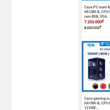
Case PC main M
H510M-B, CPU I
ram 8GB, VGA ..
₫
7.250.000
₫
8.000.000
Case gaming m
H610M-B, CPU In
12100F, ..