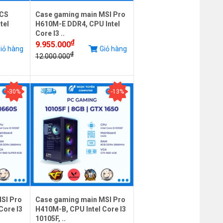
ECS
Case gaming main MSI Pro
tel
H610M-E DDR4, CPU Intel
Core I3 ..
₫
9.955.000
iỏ hàng
Giỏ hàng
₫
12.000.000
-30%
-13%
SI Pro
Case gaming main MSI Pro
Core I3
H410M-B, CPU Intel Core I3
10105F, ..