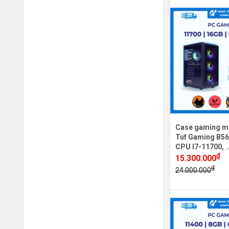
Case gaming m
Tuf Gaming B56
CPU I7-11700, .
₫
15.300.000
₫
24.000.000