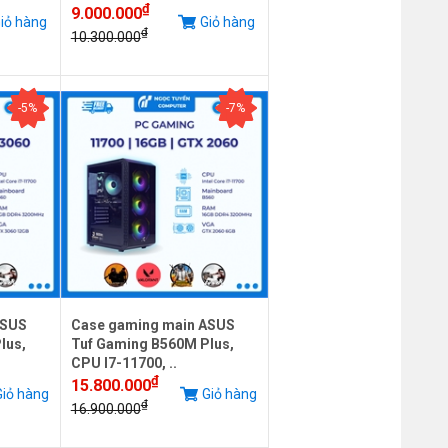
₫
9.000.000
iỏ hàng
Giỏ hàng
₫
10.300.000
-5%
-7%
ASUS
Case gaming main ASUS
lus,
Tuf Gaming B560M Plus,
CPU I7-11700, ..
₫
15.800.000
iỏ hàng
Giỏ hàng
₫
16.900.000