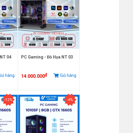
 NT 04
PC Gaming - Đồ Họa NT 03
₫
iỏ hàng
Giỏ hàng
14.000.000
-12%
-4%