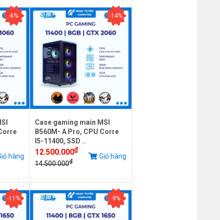
-6%
-14%
MSI
Case gaming main MSI
Corre
B560M- A Pro, CPU Corre
I5-11400, SSD ..
₫
12.500.000
iỏ hàng
Giỏ hàng
₫
14.500.000
-11%
-9%