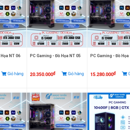
 Họa NT 06
PC Gaming - Đồ Họa NT 05
PC Gaming - Đồ Họa
₫
₫
Giỏ hàng
Giỏ hàng
G
20.350.000
15.280.000