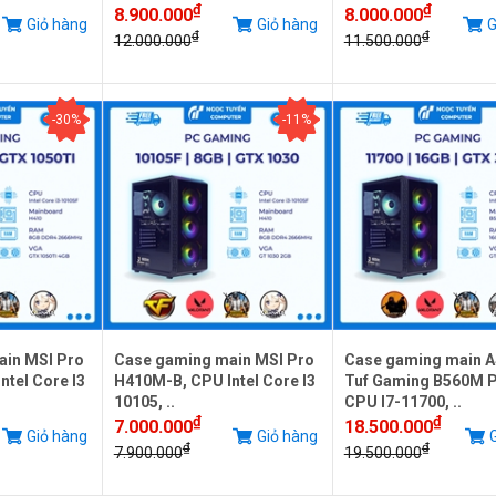
₫
₫
8.900.000
8.000.000
Giỏ hàng
Giỏ hàng
G
₫
₫
12.000.000
11.500.000
-30%
-11%
ain MSI Pro
Case gaming main MSI Pro
Case gaming main 
tel Core I3
H410M-B, CPU Intel Core I3
Tuf Gaming B560M P
10105, ..
CPU I7-11700, ..
₫
₫
7.000.000
18.500.000
Giỏ hàng
Giỏ hàng
G
₫
₫
7.900.000
19.500.000