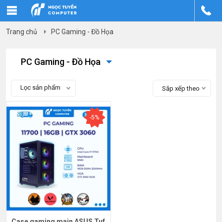
Trang chủ
PC Gaming - Đồ Họa
PC Gaming - Đồ Họa
Lọc sản phẩm
Sắp xếp theo
-5%
Case gaming main ASUS Tuf