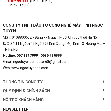
0382 99 0000
(8h30- 18h30,
Thứ 2- Thứ 7)
CÔNG TY TNHH ĐẦU TƯ CÔNG NGHỆ MÁY TÍNH NGỌC
TUYỀN
MST: 0108800562
- Đăng ký & quản lý bởi Chi cục thuế Hà Nội
Đ/C: Số 11 Ngách 45 Ngõ 292 Kim Giang - Đại Kim - Q. Hoàng Mai –
TP. Hà Nội
Hotline: 097 123 7999
-
0939 72 5555
Email: ngoctuyencomputer68@gmail.com
Web: www.ngoctuyenpc.com
THÔNG TIN CÔNG TY
+
QUY ĐỊNH & CHÍNH SÁCH
+
HỖ TRỢ KHÁCH HÀNG
+
NEWSLETTER