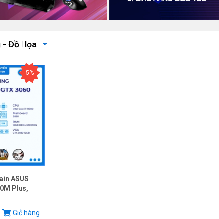
 - Đồ Họa
-5%
ain ASUS
0M Plus,
.
Giỏ hàng