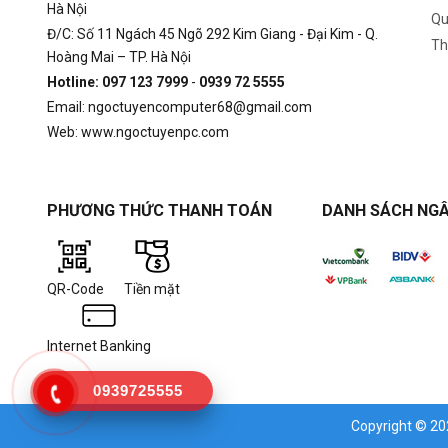
Hà Nội
Qu
Đ/C: Số 11 Ngách 45 Ngõ 292 Kim Giang - Đại Kim - Q.
Th
Hoàng Mai – TP. Hà Nội
Hotline: 097 123 7999
-
0939 72 5555
Email: ngoctuyencomputer68@gmail.com
Web: www.ngoctuyenpc.com
PHƯƠNG THỨC THANH TOÁN
DANH SÁCH NGÂ
QR-Code
Tiền mặt
Internet Banking
0939725555
Copyright © 2