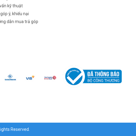
vấn kỹ thuật
 góp ý, khiếu nại
ng dẫn mua trả góp
ghts Reserved.