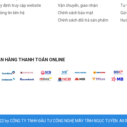
y định truy cập website
Vận chuyển, giao nhận
Tư 
ông tin liên hệ
Chính sách bảo mật
Gửi
Chính sách đổi trả sản phẩm
Hướ
N HÀNG THANH TOÁN ONLINE
022 by CÔNG TY TNHH ĐẦU TƯ CÔNG NGHỆ MÁY TÍNH NGỌC TUYỀN All Ri