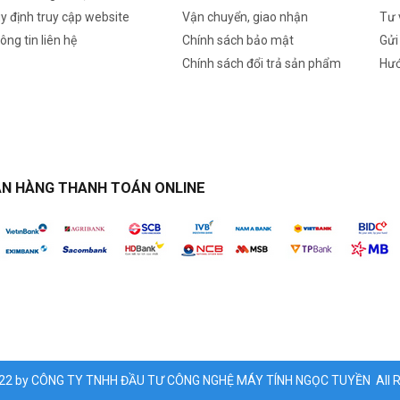
y định truy cập website
Vận chuyển, giao nhận
Tư 
ông tin liên hệ
Chính sách bảo mật
Gửi
Chính sách đổi trả sản phẩm
Hướ
N HÀNG THANH TOÁN ONLINE
022 by CÔNG TY TNHH ĐẦU TƯ CÔNG NGHỆ MÁY TÍNH NGỌC TUYỀN All Ri