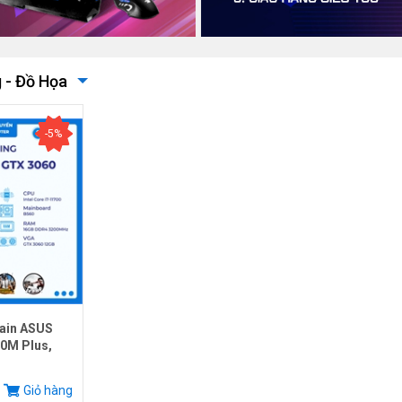
 - Đồ Họa
-5%
ain ASUS
0M Plus,
.
Giỏ hàng