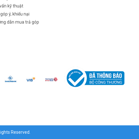
vấn kỹ thuật
 góp ý, khiếu nại
ng dẫn mua trả góp
ghts Reserved.