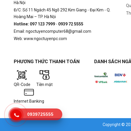
Hà Nội
Qu
Đ/C: Số 11 Ngách 45 Ngõ 292 Kim Giang - Đại Kim - Q.
Th
Hoàng Mai – TP. Hà Nội
Hotline: 097 123 7999
-
0939 72 5555
Email: ngoctuyencomputer68@gmail.com
Web: www.ngoctuyenpc.com
PHƯƠNG THỨC THANH TOÁN
DANH SÁCH NGÂ
QR-Code
Tiền mặt
Internet Banking
0939725555
Copyright © 2