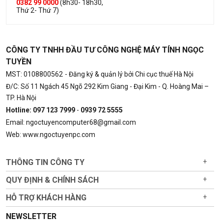
0382 99 0000
(8h30- 18h30,
Thứ 2- Thứ 7)
CÔNG TY TNHH ĐẦU TƯ CÔNG NGHỆ MÁY TÍNH NGỌC
TUYỀN
MST: 0108800562
- Đăng ký & quản lý bởi Chi cục thuế Hà Nội
Đ/C: Số 11 Ngách 45 Ngõ 292 Kim Giang - Đại Kim - Q. Hoàng Mai –
TP. Hà Nội
Hotline: 097 123 7999
-
0939 72 5555
Email: ngoctuyencomputer68@gmail.com
Web: www.ngoctuyenpc.com
THÔNG TIN CÔNG TY
+
QUY ĐỊNH & CHÍNH SÁCH
+
HỖ TRỢ KHÁCH HÀNG
+
NEWSLETTER