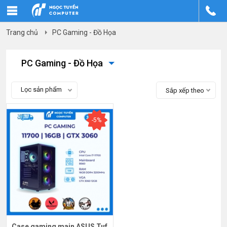
Trang chủ
PC Gaming - Đồ Họa
PC Gaming - Đồ Họa
Lọc sản phẩm
Sắp xếp theo
-5%
Case gaming main ASUS Tuf