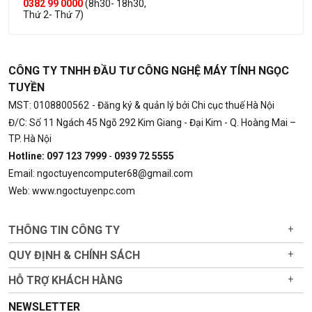
0382 99 0000
(8h30- 18h30,
Thứ 2- Thứ 7)
CÔNG TY TNHH ĐẦU TƯ CÔNG NGHỆ MÁY TÍNH NGỌC
TUYỀN
MST: 0108800562
- Đăng ký & quản lý bởi Chi cục thuế Hà Nội
Đ/C: Số 11 Ngách 45 Ngõ 292 Kim Giang - Đại Kim - Q. Hoàng Mai –
TP. Hà Nội
Hotline: 097 123 7999
-
0939 72 5555
Email: ngoctuyencomputer68@gmail.com
Web: www.ngoctuyenpc.com
THÔNG TIN CÔNG TY
+
QUY ĐỊNH & CHÍNH SÁCH
+
HỖ TRỢ KHÁCH HÀNG
+
NEWSLETTER