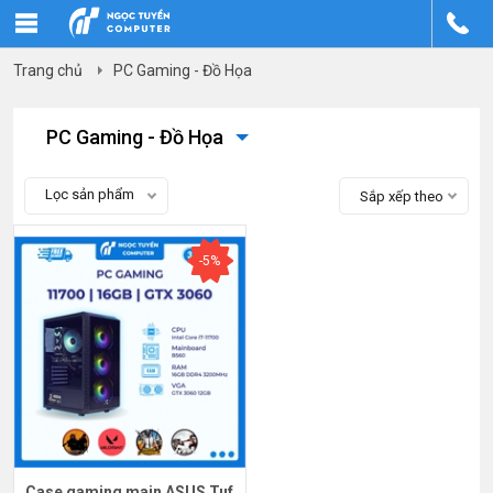
Trang chủ
PC Gaming - Đồ Họa
PC Gaming - Đồ Họa
Lọc sản phẩm
Sắp xếp theo
-5%
Case gaming main ASUS Tuf