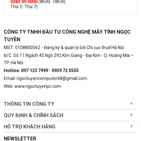
0382 99 0000
(8h30- 18h30,
Thứ 2- Thứ 7)
CÔNG TY TNHH ĐẦU TƯ CÔNG NGHỆ MÁY TÍNH NGỌC
TUYỀN
MST: 0108800562
- Đăng ký & quản lý bởi Chi cục thuế Hà Nội
Đ/C: Số 11 Ngách 45 Ngõ 292 Kim Giang - Đại Kim - Q. Hoàng Mai –
TP. Hà Nội
Hotline: 097 123 7999
-
0939 72 5555
Email: ngoctuyencomputer68@gmail.com
Web: www.ngoctuyenpc.com
THÔNG TIN CÔNG TY
+
QUY ĐỊNH & CHÍNH SÁCH
+
HỖ TRỢ KHÁCH HÀNG
+
NEWSLETTER