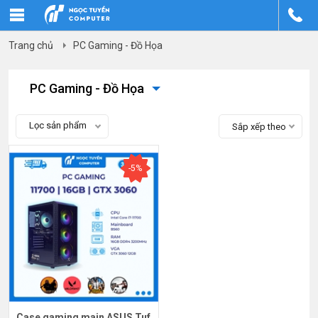
Trang chủ
PC Gaming - Đồ Họa
PC Gaming - Đồ Họa
Lọc sản phẩm
Sắp xếp theo
-5%
Case gaming main ASUS Tuf