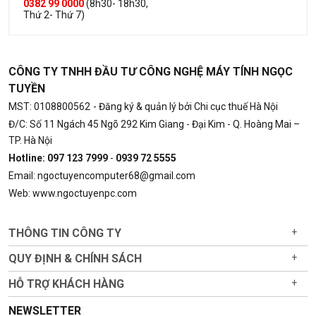
0382 99 0000
(8h30- 18h30,
Thứ 2- Thứ 7)
CÔNG TY TNHH ĐẦU TƯ CÔNG NGHỆ MÁY TÍNH NGỌC
TUYỀN
MST: 0108800562
- Đăng ký & quản lý bởi Chi cục thuế Hà Nội
Đ/C: Số 11 Ngách 45 Ngõ 292 Kim Giang - Đại Kim - Q. Hoàng Mai –
TP. Hà Nội
Hotline: 097 123 7999
-
0939 72 5555
Email: ngoctuyencomputer68@gmail.com
Web: www.ngoctuyenpc.com
THÔNG TIN CÔNG TY
+
QUY ĐỊNH & CHÍNH SÁCH
+
HỖ TRỢ KHÁCH HÀNG
+
NEWSLETTER