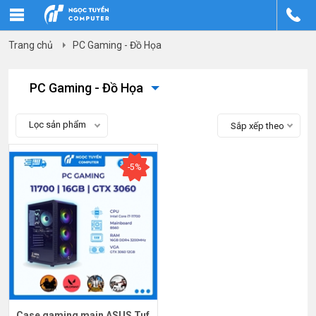
Trang chủ
PC Gaming - Đồ Họa
PC Gaming - Đồ Họa
Lọc sản phẩm
Sắp xếp theo
-5%
Case gaming main ASUS Tuf