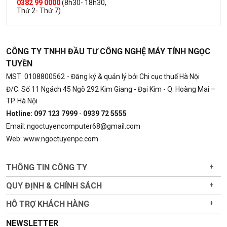
0382 99 0000
(8h30- 18h30,
Thứ 2- Thứ 7)
CÔNG TY TNHH ĐẦU TƯ CÔNG NGHỆ MÁY TÍNH NGỌC
TUYỀN
MST: 0108800562
- Đăng ký & quản lý bởi Chi cục thuế Hà Nội
Đ/C: Số 11 Ngách 45 Ngõ 292 Kim Giang - Đại Kim - Q. Hoàng Mai –
TP. Hà Nội
Hotline: 097 123 7999
-
0939 72 5555
Email: ngoctuyencomputer68@gmail.com
Web: www.ngoctuyenpc.com
THÔNG TIN CÔNG TY
+
QUY ĐỊNH & CHÍNH SÁCH
+
HỖ TRỢ KHÁCH HÀNG
+
NEWSLETTER