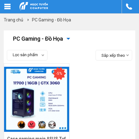
Trang chủ
PC Gaming - Đồ Họa
PC Gaming - Đồ Họa
Lọc sản phẩm
Sắp xếp theo
-5%
Case gaming main ASUS Tuf