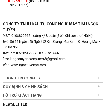
0382 99 0000
(8h30- 18h30,
Thứ 2- Thứ 7)
CÔNG TY TNHH ĐẦU TƯ CÔNG NGHỆ MÁY TÍNH NGỌC
TUYỀN
MST: 0108800562
- Đăng ký & quản lý bởi Chi cục thuế Hà Nội
Đ/C: Số 11 Ngách 45 Ngõ 292 Kim Giang - Đại Kim - Q. Hoàng Mai –
TP. Hà Nội
Hotline: 097 123 7999
-
0939 72 5555
Email: ngoctuyencomputer68@gmail.com
Web: www.ngoctuyenpc.com
THÔNG TIN CÔNG TY
+
QUY ĐỊNH & CHÍNH SÁCH
+
HỖ TRỢ KHÁCH HÀNG
+
NEWSLETTER