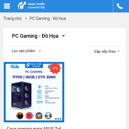
Trang chủ
PC Gaming - Đồ Họa
PC Gaming - Đồ Họa
Lọc sản phẩm
Sắp xếp theo
-5%
Case gaming main ASUS Tuf