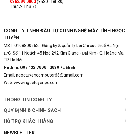
0382 99 0000
(8h30- 18h30,
Thứ 2- Thứ 7)
CÔNG TY TNHH ĐẦU TƯ CÔNG NGHỆ MÁY TÍNH NGỌC
TUYỀN
MST: 0108800562
- Đăng ký & quản lý bởi Chi cục thuế Hà Nội
Đ/C: Số 11 Ngách 45 Ngõ 292 Kim Giang - Đại Kim - Q. Hoàng Mai –
TP. Hà Nội
Hotline: 097 123 7999
-
0939 72 5555
Email: ngoctuyencomputer68@gmail.com
Web: www.ngoctuyenpc.com
THÔNG TIN CÔNG TY
+
QUY ĐỊNH & CHÍNH SÁCH
+
HỖ TRỢ KHÁCH HÀNG
+
NEWSLETTER