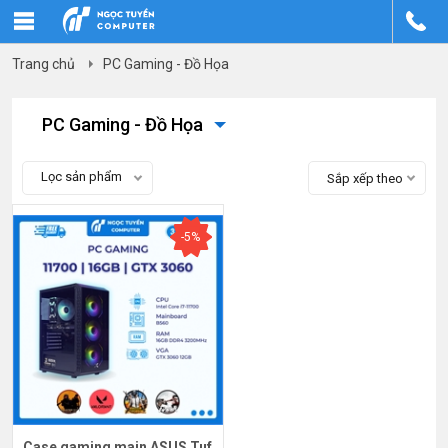
Trang chủ
PC Gaming - Đồ Họa
PC Gaming - Đồ Họa
Lọc sản phẩm
Sắp xếp theo
-5%
Case gaming main ASUS Tuf