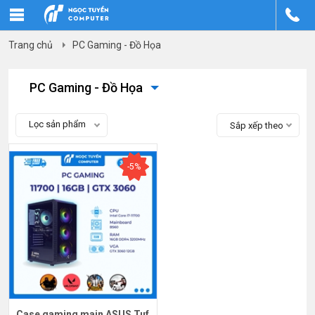
Trang chủ
PC Gaming - Đồ Họa
PC Gaming - Đồ Họa
Lọc sản phẩm
Sắp xếp theo
-5%
Case gaming main ASUS Tuf