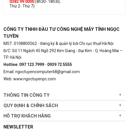
0382 99 0000
(8h30- 18h30,
Thứ 2- Thứ 7)
CÔNG TY TNHH ĐẦU TƯ CÔNG NGHỆ MÁY TÍNH NGỌC
TUYỀN
MST: 0108800562
- Đăng ký & quản lý bởi Chi cục thuế Hà Nội
Đ/C: Số 11 Ngách 45 Ngõ 292 Kim Giang - Đại Kim - Q. Hoàng Mai –
TP. Hà Nội
Hotline: 097 123 7999
-
0939 72 5555
Email: ngoctuyencomputer68@gmail.com
Web: www.ngoctuyenpc.com
THÔNG TIN CÔNG TY
+
QUY ĐỊNH & CHÍNH SÁCH
+
HỖ TRỢ KHÁCH HÀNG
+
NEWSLETTER