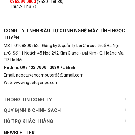
0382 99 0000
(8h30- 18h30,
Thứ 2- Thứ 7)
CÔNG TY TNHH ĐẦU TƯ CÔNG NGHỆ MÁY TÍNH NGỌC
TUYỀN
MST: 0108800562
- Đăng ký & quản lý bởi Chi cục thuế Hà Nội
Đ/C: Số 11 Ngách 45 Ngõ 292 Kim Giang - Đại Kim - Q. Hoàng Mai –
TP. Hà Nội
Hotline: 097 123 7999
-
0939 72 5555
Email: ngoctuyencomputer68@gmail.com
Web: www.ngoctuyenpc.com
THÔNG TIN CÔNG TY
+
QUY ĐỊNH & CHÍNH SÁCH
+
HỖ TRỢ KHÁCH HÀNG
+
NEWSLETTER