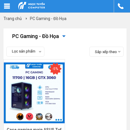
Trang chủ
PC Gaming - Đồ Họa
PC Gaming - Đồ Họa
Lọc sản phẩm
Sắp xếp theo
-5%
Case gaming main ASUS Tuf