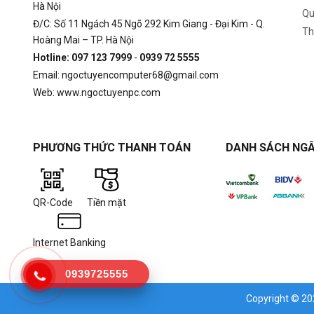
Hà Nội
Qu
Đ/C: Số 11 Ngách 45 Ngõ 292 Kim Giang - Đại Kim - Q.
Th
Hoàng Mai – TP. Hà Nội
Hotline: 097 123 7999
-
0939 72 5555
Email: ngoctuyencomputer68@gmail.com
Web: www.ngoctuyenpc.com
PHƯƠNG THỨC THANH TOÁN
DANH SÁCH NGÂ
QR-Code
Tiền mặt
Internet Banking
0939725555
Copyright © 2