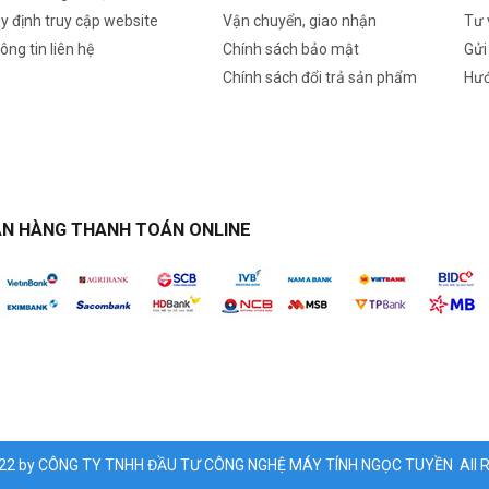
y định truy cập website
Vận chuyển, giao nhận
Tư 
ông tin liên hệ
Chính sách bảo mật
Gửi
Chính sách đổi trả sản phẩm
Hướ
N HÀNG THANH TOÁN ONLINE
022 by CÔNG TY TNHH ĐẦU TƯ CÔNG NGHỆ MÁY TÍNH NGỌC TUYỀN All Ri