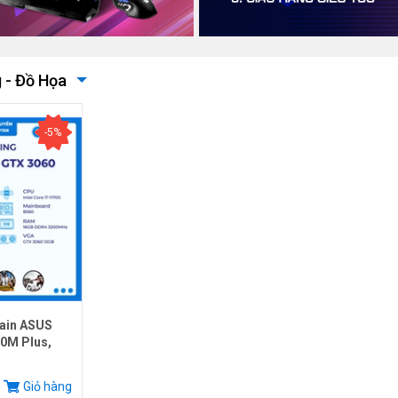
 - Đồ Họa
-5%
ain ASUS
0M Plus,
.
Giỏ hàng