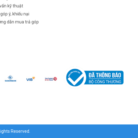
vấn kỹ thuật
 góp ý, khiếu nại
ng dẫn mua trả góp
ghts Reserved.