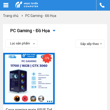
Trang chủ
PC Gaming - Đồ Họa
PC Gaming - Đồ Họa
Lọc sản phẩm
Sắp xếp theo
-5%
Case gaming main ASUS Tuf