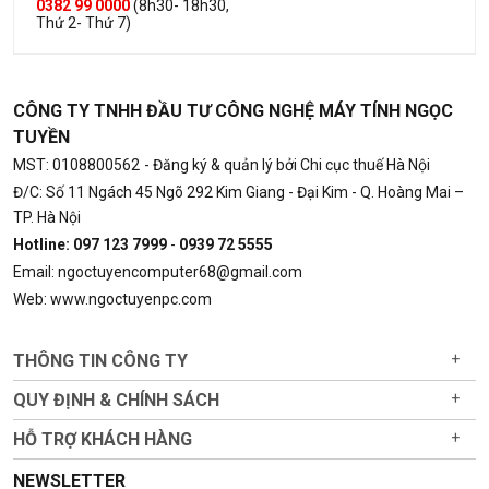
0382 99 0000
(8h30- 18h30,
Thứ 2- Thứ 7)
CÔNG TY TNHH ĐẦU TƯ CÔNG NGHỆ MÁY TÍNH NGỌC
TUYỀN
MST: 0108800562
- Đăng ký & quản lý bởi Chi cục thuế Hà Nội
Đ/C: Số 11 Ngách 45 Ngõ 292 Kim Giang - Đại Kim - Q. Hoàng Mai –
TP. Hà Nội
Hotline: 097 123 7999
-
0939 72 5555
Email: ngoctuyencomputer68@gmail.com
Web: www.ngoctuyenpc.com
THÔNG TIN CÔNG TY
+
QUY ĐỊNH & CHÍNH SÁCH
+
HỖ TRỢ KHÁCH HÀNG
+
NEWSLETTER