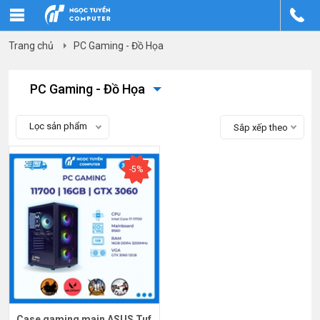
Trang chủ
PC Gaming - Đồ Họa
PC Gaming - Đồ Họa
Lọc sản phẩm
Sắp xếp theo
-5%
Case gaming main ASUS Tuf