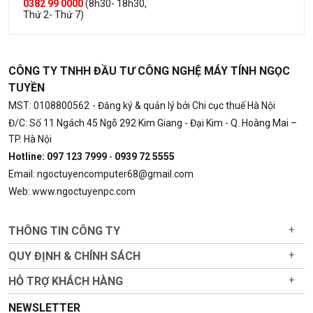
0382 99 0000
(8h30- 18h30,
Thứ 2- Thứ 7)
CÔNG TY TNHH ĐẦU TƯ CÔNG NGHỆ MÁY TÍNH NGỌC
TUYỀN
MST: 0108800562
- Đăng ký & quản lý bởi Chi cục thuế Hà Nội
Đ/C: Số 11 Ngách 45 Ngõ 292 Kim Giang - Đại Kim - Q. Hoàng Mai –
TP. Hà Nội
Hotline: 097 123 7999
-
0939 72 5555
Email: ngoctuyencomputer68@gmail.com
Web: www.ngoctuyenpc.com
THÔNG TIN CÔNG TY
+
QUY ĐỊNH & CHÍNH SÁCH
+
HỖ TRỢ KHÁCH HÀNG
+
NEWSLETTER