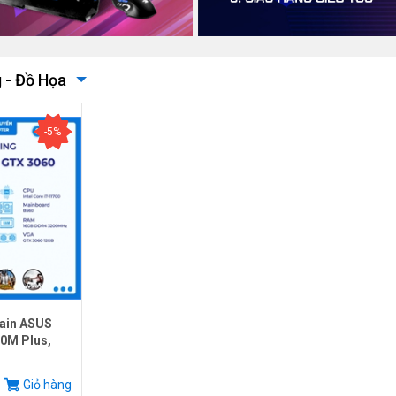
 - Đồ Họa
-5%
ain ASUS
0M Plus,
.
Giỏ hàng