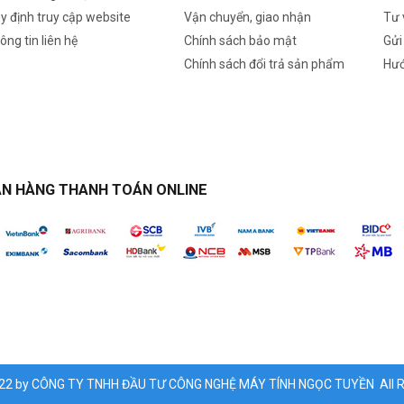
y định truy cập website
Vận chuyển, giao nhận
Tư 
ông tin liên hệ
Chính sách bảo mật
Gửi
Chính sách đổi trả sản phẩm
Hướ
N HÀNG THANH TOÁN ONLINE
022 by CÔNG TY TNHH ĐẦU TƯ CÔNG NGHỆ MÁY TÍNH NGỌC TUYỀN All Ri