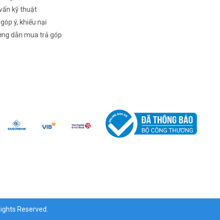
vấn kỹ thuật
 góp ý, khiếu nại
ng dẫn mua trả góp
ghts Reserved.