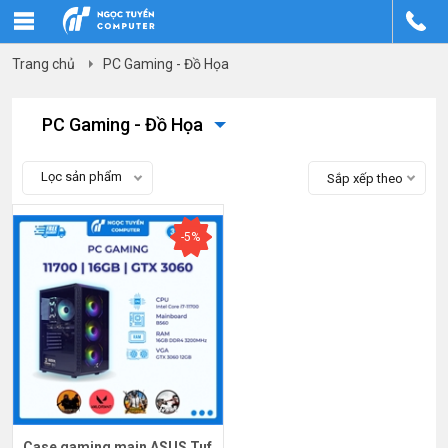
Trang chủ
PC Gaming - Đồ Họa
PC Gaming - Đồ Họa
Lọc sản phẩm
Sắp xếp theo
-5%
Case gaming main ASUS Tuf