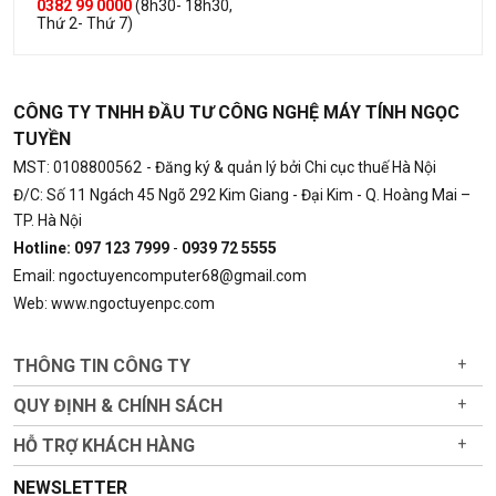
0382 99 0000
(8h30- 18h30,
Thứ 2- Thứ 7)
CÔNG TY TNHH ĐẦU TƯ CÔNG NGHỆ MÁY TÍNH NGỌC
TUYỀN
MST: 0108800562
- Đăng ký & quản lý bởi Chi cục thuế Hà Nội
Đ/C: Số 11 Ngách 45 Ngõ 292 Kim Giang - Đại Kim - Q. Hoàng Mai –
TP. Hà Nội
Hotline: 097 123 7999
-
0939 72 5555
Email: ngoctuyencomputer68@gmail.com
Web: www.ngoctuyenpc.com
THÔNG TIN CÔNG TY
+
QUY ĐỊNH & CHÍNH SÁCH
+
HỖ TRỢ KHÁCH HÀNG
+
NEWSLETTER