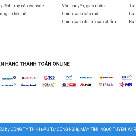
y định truy cập website
Vận chuyển, giao nhận
Tư 
ông tin liên hệ
Chính sách bảo mật
Gửi
Chính sách đổi trả sản phẩm
Hướ
N HÀNG THANH TOÁN ONLINE
022 by CÔNG TY TNHH ĐẦU TƯ CÔNG NGHỆ MÁY TÍNH NGỌC TUYỀN All Ri