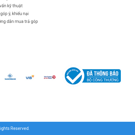
vấn kỹ thuật
 góp ý, khiếu nại
ng dẫn mua trả góp
ghts Reserved.