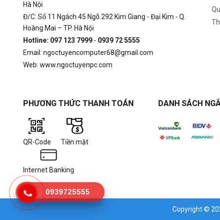
Hà Nội
Qu
Đ/C: Số 11 Ngách 45 Ngõ 292 Kim Giang - Đại Kim - Q.
Th
Hoàng Mai – TP. Hà Nội
Hotline: 097 123 7999
-
0939 72 5555
Email: ngoctuyencomputer68@gmail.com
Web: www.ngoctuyenpc.com
PHƯƠNG THỨC THANH TOÁN
DANH SÁCH NGÂ
QR-Code
Tiền mặt
Internet Banking
0939725555
Copyright © 2