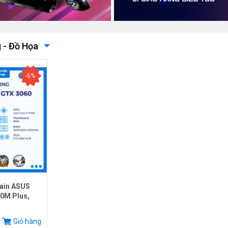
 - Đồ Họa
-5%
ain ASUS
0M Plus,
.
Giỏ hàng