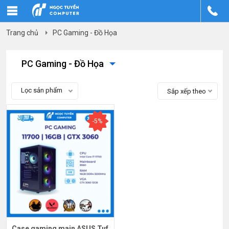
Trang chủ
PC Gaming - Đồ Họa
PC Gaming - Đồ Họa
Lọc sản phẩm
Sắp xếp theo
-5%
Case gaming main ASUS Tuf