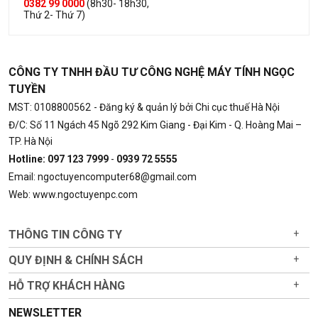
0382 99 0000
(8h30- 18h30,
Thứ 2- Thứ 7)
CÔNG TY TNHH ĐẦU TƯ CÔNG NGHỆ MÁY TÍNH NGỌC
TUYỀN
MST: 0108800562
- Đăng ký & quản lý bởi Chi cục thuế Hà Nội
Đ/C: Số 11 Ngách 45 Ngõ 292 Kim Giang - Đại Kim - Q. Hoàng Mai –
TP. Hà Nội
Hotline: 097 123 7999
-
0939 72 5555
Email: ngoctuyencomputer68@gmail.com
Web: www.ngoctuyenpc.com
THÔNG TIN CÔNG TY
+
QUY ĐỊNH & CHÍNH SÁCH
+
HỖ TRỢ KHÁCH HÀNG
+
NEWSLETTER