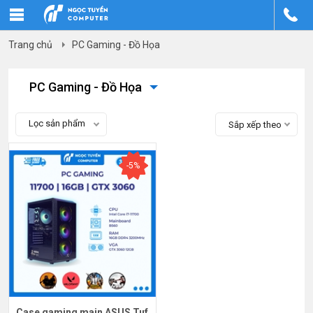
Trang chủ
PC Gaming - Đồ Họa
PC Gaming - Đồ Họa
Lọc sản phẩm
Sắp xếp theo
-5%
Case gaming main ASUS Tuf