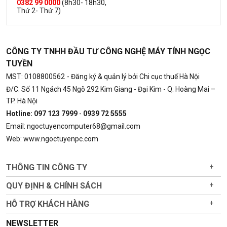
0382 99 0000
(8h30- 18h30,
Thứ 2- Thứ 7)
CÔNG TY TNHH ĐẦU TƯ CÔNG NGHỆ MÁY TÍNH NGỌC
TUYỀN
MST: 0108800562
- Đăng ký & quản lý bởi Chi cục thuế Hà Nội
Đ/C: Số 11 Ngách 45 Ngõ 292 Kim Giang - Đại Kim - Q. Hoàng Mai –
TP. Hà Nội
Hotline: 097 123 7999
-
0939 72 5555
Email: ngoctuyencomputer68@gmail.com
Web: www.ngoctuyenpc.com
THÔNG TIN CÔNG TY
+
QUY ĐỊNH & CHÍNH SÁCH
+
HỖ TRỢ KHÁCH HÀNG
+
NEWSLETTER