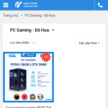
Trang chủ
PC Gaming - Đồ Họa
PC Gaming - Đồ Họa
Lọc sản phẩm
Sắp xếp theo
-5%
Case gaming main ASUS Tuf