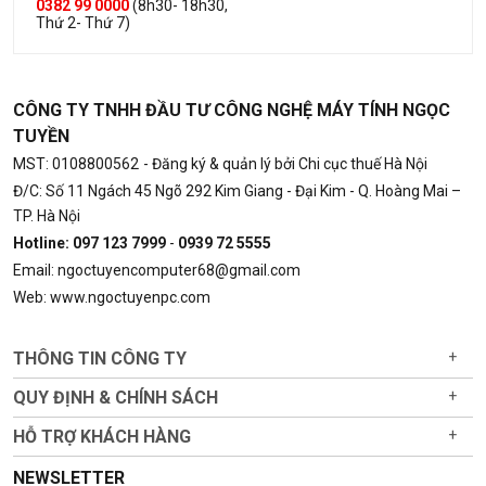
0382 99 0000
(8h30- 18h30,
Thứ 2- Thứ 7)
CÔNG TY TNHH ĐẦU TƯ CÔNG NGHỆ MÁY TÍNH NGỌC
TUYỀN
MST: 0108800562
- Đăng ký & quản lý bởi Chi cục thuế Hà Nội
Đ/C: Số 11 Ngách 45 Ngõ 292 Kim Giang - Đại Kim - Q. Hoàng Mai –
TP. Hà Nội
Hotline: 097 123 7999
-
0939 72 5555
Email: ngoctuyencomputer68@gmail.com
Web: www.ngoctuyenpc.com
THÔNG TIN CÔNG TY
+
QUY ĐỊNH & CHÍNH SÁCH
+
HỖ TRỢ KHÁCH HÀNG
+
NEWSLETTER