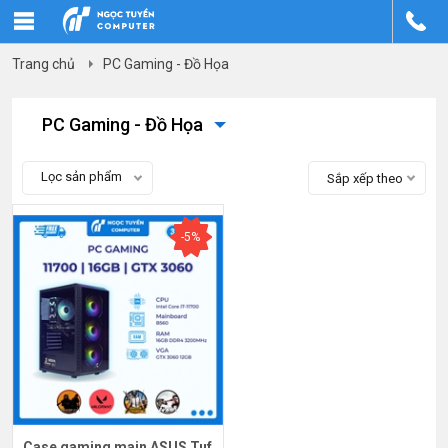
Trang chủ
PC Gaming - Đồ Họa
PC Gaming - Đồ Họa
Lọc sản phẩm
Sắp xếp theo
-5%
Case gaming main ASUS Tuf