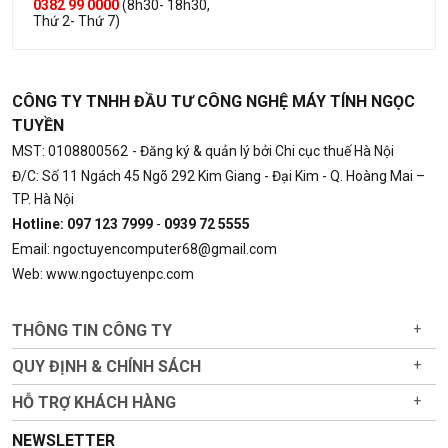
0382 99 0000
(8h30- 18h30,
Thứ 2- Thứ 7)
CÔNG TY TNHH ĐẦU TƯ CÔNG NGHỆ MÁY TÍNH NGỌC
TUYỀN
MST: 0108800562
- Đăng ký & quản lý bởi Chi cục thuế Hà Nội
Đ/C: Số 11 Ngách 45 Ngõ 292 Kim Giang - Đại Kim - Q. Hoàng Mai –
TP. Hà Nội
Hotline: 097 123 7999
-
0939 72 5555
Email: ngoctuyencomputer68@gmail.com
Web: www.ngoctuyenpc.com
THÔNG TIN CÔNG TY
+
QUY ĐỊNH & CHÍNH SÁCH
+
HỖ TRỢ KHÁCH HÀNG
+
NEWSLETTER